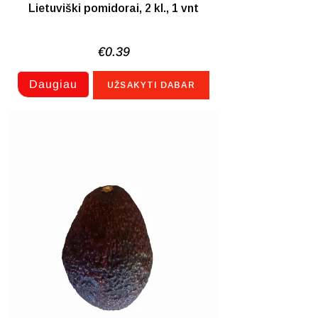
Lietuviški pomidorai, 2 kl., 1 vnt
€
0.39
Daugiau
UŽSAKYTI DABAR
NETURIME