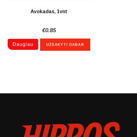
Avokadas, 1vnt
€
0.85
Daugiau
UŽSAKYTI DABAR
NETURIME