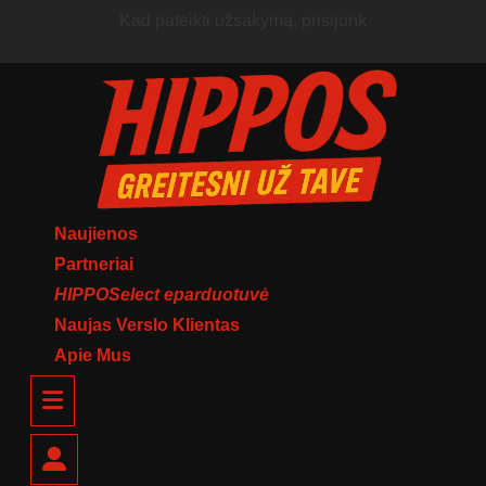
Skip
Kad pateikti užsakymą, prisijunk
to
content
Naujienos
Partneriai
HIPPOSelect eparduotuvė
Naujas Verslo Klientas
Apie Mus