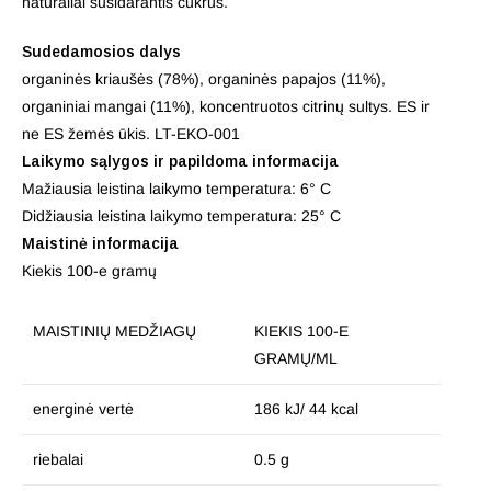
natūraliai susidarantis cukrus.
Sudedamosios dalys
organinės kriaušės (78%), organinės papajos (11%),
organiniai mangai (11%), koncentruotos citrinų sultys. ES ir
ne ES žemės ūkis. LT-EKO-001
Laikymo sąlygos ir papildoma informacija
Mažiausia leistina laikymo temperatura: 6° C
Didžiausia leistina laikymo temperatura: 25° C
Maistinė informacija
Kiekis 100-e gramų
MAISTINIŲ MEDŽIAGŲ
KIEKIS 100-E
GRAMŲ/ML
energinė vertė
186 kJ/ 44 kcal
riebalai
0.5 g