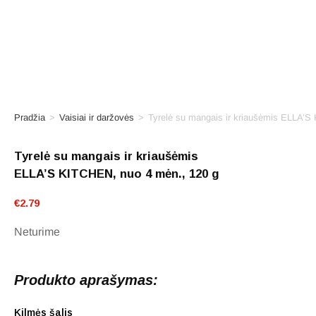
Pradžia
>
Vaisiai ir daržovės
>
Tyrelė su mangais ir kriaušėmis ELLA’S
Tyrelė su mangais ir kriaušėmis
ELLA’S KITCHEN, nuo 4 mėn., 120 g
€
2.79
Neturime
Produkto aprašymas:
Kilmės šalis