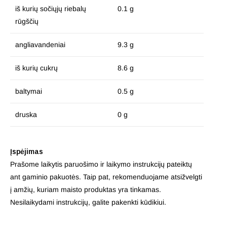
iš kurių sočiųjų riebalų
0.1 g
rūgščių
angliavandeniai
9.3 g
iš kurių cukrų
8.6 g
baltymai
0.5 g
druska
0 g
Įspėjimas
Prašome laikytis paruošimo ir laikymo instrukcijų pateiktų
ant gaminio pakuotės. Taip pat, rekomenduojame atsižvelgti
į amžių, kuriam maisto produktas yra tinkamas.
Nesilaikydami instrukcijų, galite pakenkti kūdikiui.