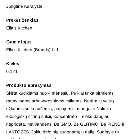
Jungtinė Karalystė
Prekės ženklas
Ella’s Kitchen
Gamintojas
Ella’s Kitchen (Brands) Ltd
Kiekis
0.12 l
Produkto aprašymas
Skirta kūdikiams nuo 4 mėnesių. Puikiai tinka pirmiems
ragavimams arba vyresniems vaikams. Natūralių vaisių
užkandis su kriaušėmis, papajomis, mangai ir šlakeliu
ekologiškų citrinų sulčių koncentrato – nieko daugiau
nepridėta, net vandens. Be GMO. Be GLITIMO. Be PIENO ir
LAKTOZĖS. Jokių dirbtinių sudedamųjų dalių. Sudėtyje tik