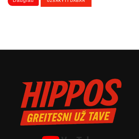
Daugiau
UŽSAKYTI DABAR