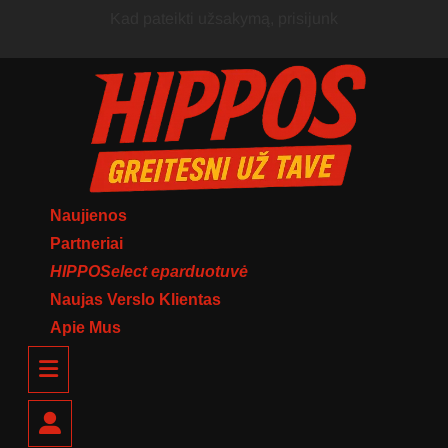
Skip
Kad pateikti užsakymą, prisijunk
to
content
Naujienos
Partneriai
HIPPOSelect eparduotuvė
Naujas Verslo Klientas
Apie Mus