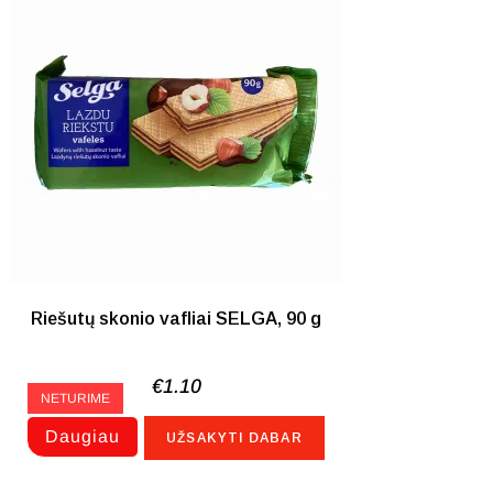
Riešutų skonio vafliai SELGA, 90 g
€
1.10
NETURIME
Daugiau
UŽSAKYTI DABAR