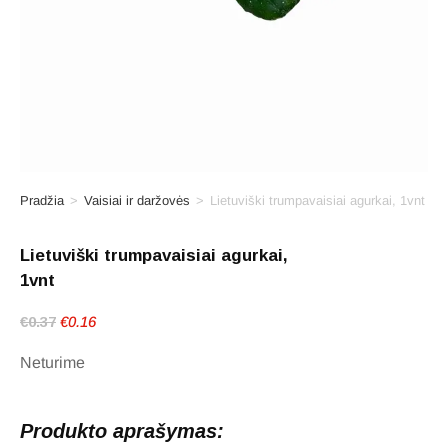
Pradžia
>
Vaisiai ir daržovės
>
Lietuviški trumpavaisiai agurkai, 1vnt
Lietuviški trumpavaisiai agurkai,
1vnt
Original
Current
€
0.37
€
0.16
price
price
was:
is:
Neturime
€0.37.
€0.16.
Produkto aprašymas: