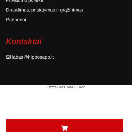
Privatumo politika
Draudimas, pristatymas ir grąžinimas
Partneriai
Kontaktai
labas@hipposapp.lt
HIPPOSAPP SINCE 2022