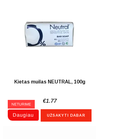
Kietas muilas NEUTRAL, 100g
€
1.77
NETURIME
Daugiau
UŽSAKYTI DABAR