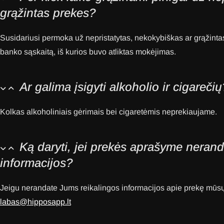
grąžintas prekes?
Susidariusi permoka už nepristatytas, nekokybiškas ar grąžinta
banko sąskaitą, iš kurios buvo atliktas mokėjimas.
Ar galima įsigyti alkoholio ir cigarečių
Kolkas alkoholiniais gėrimais bei cigaretėmis neprekiaujame.
Ką daryti, jei prekės aprašyme nera
informacijos?
Jeigu nerandate Jums reikalingos informacijos apie prekę mūsų 
labas@hipposapp.lt