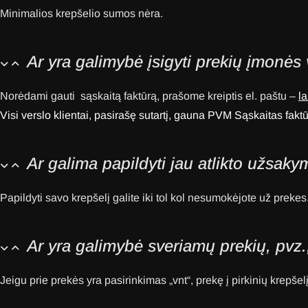
Minimalios krepšelio sumos nėra.
Ar yra galimybė įsigyti prekių įmonės 
Norėdami gauti sąskaitą faktūrą, prašome kreiptis el. paštu –
l
Visi verslo klientai, pasirašę sutartį, gauna PVM Sąskaitas fakt
Ar galima papildyti jau atlikto užsaky
Papildyti savo krepšelį galite iki tol kol nesumokėjote už prekes
Ar yra galimybė sveriamų prekių, pvz.,
Jeigu prie prekės yra pasirinkimas „vnt“, prekę į pirkinių krepšelį 