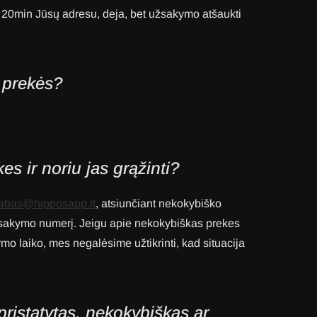
 20min Jūsų adresu, deja, bet užsakymo atšaukti
 prekės?
es ir noriu jas grąžinti?
labas@hipposapp.lt
, atsiunčiant nekokybiško
 užsakymo numerį. Jeigu apie nekokybiškas prekes
o laiko, mes negalėsime užtikrinti, kad situacija
pristatytas, nekokybiškas ar