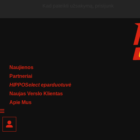
Skip
Kad pateikti užsakymą, prisijunk
to
content
Naujienos
Partneriai
HIPPOSelect eparduotuvė
Naujas Verslo Klientas
Apie Mus