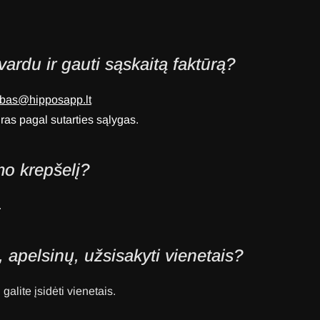
vardu ir gauti sąskaitą faktūrą?
ab
as@hipposapp.lt
ūras pagal sutarties sąlygas.
mo krepšelį?
.
 apelsinų, užsisakyti vienetais?
galite įsidėti vienetais.