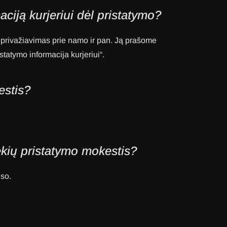
ciją kurjeriui dėl pristatymo?
p: privažiavimas prie namo ir pan. Ją prašome
statymo informacija kurjeriui“.
estis?
ekių pristatymo mokestis?
eso.