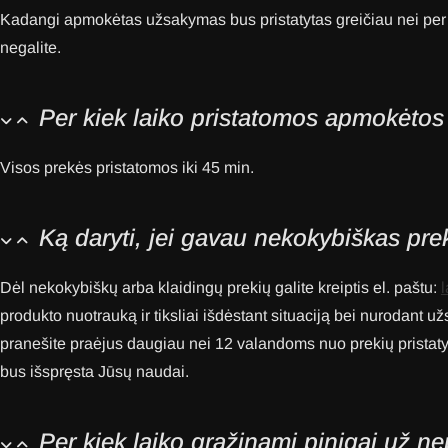
Kadangi apmokėtas užsakymas bus pristatytas greičiau nei per
negalite.
Per kiek laiko pristatomos apmokėtos
Visos prekės pristatomos iki 45
min.
Ką daryti, jei gavau nekokybiškas prek
Dėl nekokybiškų arba klaidingų prekių galite kreiptis el. paštu:
produkto nuotrauką ir tiksliai išdėstant situaciją bei nurodant
pranešite praėjus daugiau nei 12 valandoms nuo prekių pristatym
bus išspręsta Jūsų naudai.
Per kiek laiko grąžinami pinigai už ne