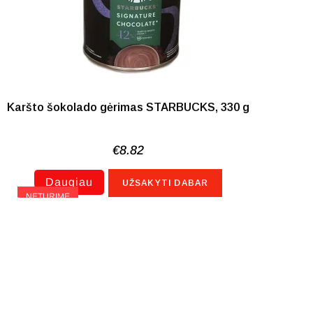
Karšto šokolado gėrimas STARBUCKS, 330 g
€
8.82
Daugiau
UŽSAKYTI DABAR
NETURIME