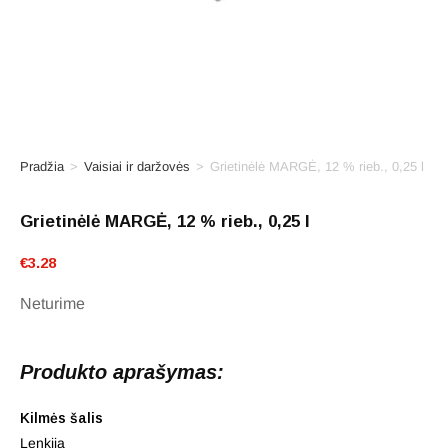
Pradžia
>
Vaisiai ir daržovės
>
Grietinėlė MARGĖ, 12 % rieb., 0,25 l
Grietinėlė MARGĖ, 12 % rieb., 0,25 l
€
3.28
Neturime
Produkto aprašymas:
Kilmės šalis
Lenkija