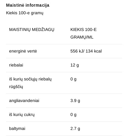
Maistinė informacija
Kiekis 100-e gramų
MAISTINIŲ MEDŽIAGŲ
KIEKIS 100-E
GRAMŲ/ML
energinė vertė
556 kJ/ 134 kcal
riebalai
12 g
iš kurių sočiųjų riebalų
0 g
rūgščių
angliavandeniai
3.9 g
iš kurių cukrų
0 g
baltymai
2.7 g