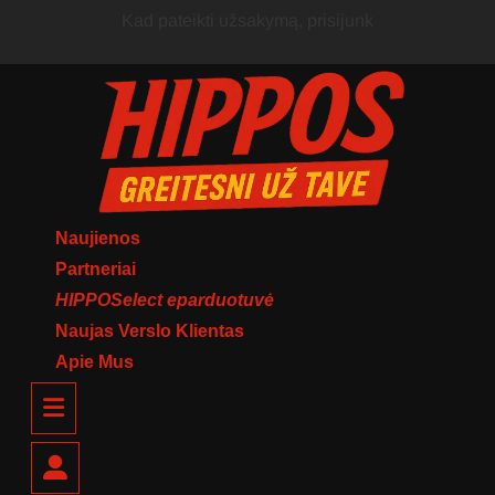
Skip
Kad pateikti užsakymą, prisijunk
to
content
Naujienos
Partneriai
HIPPOSelect eparduotuvė
Naujas Verslo Klientas
Apie Mus