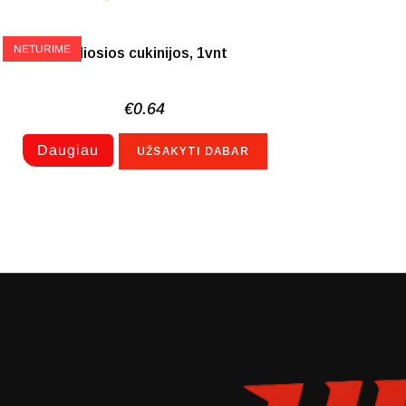
NETURIME
Žaliosios cukinijos, 1vnt
€
0.64
Daugiau
UŽSAKYTI DABAR