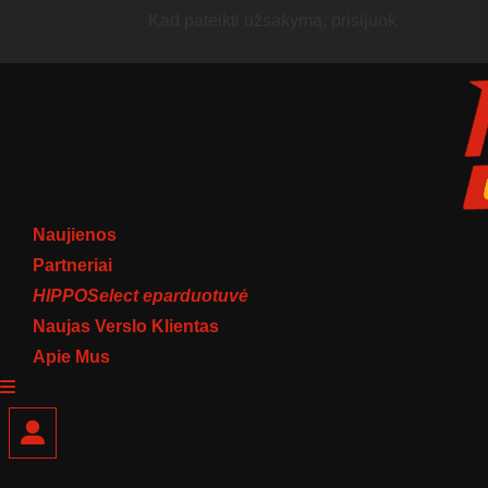
Skip
Kad pateikti užsakymą, prisijunk
to
content
Naujienos
Partneriai
HIPPOSelect eparduotuvė
Naujas Verslo Klientas
Apie Mus