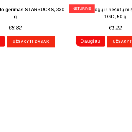
NETURIME
do gėrimas STARBUCKS, 330
Džiovintų uogų ir riešutų m
g
1GO, 50 g
€
8.82
€
1.22
u
Daugiau
UŽSAKYTI DABAR
UŽSAKYT