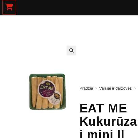
Pradžia
>
Vaisiai ir daržovės
>
EAT ME
Kukurūza
i mini II