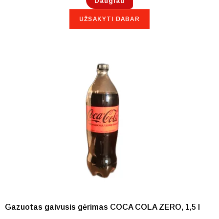
Daugiau
UŽSAKYTI DABAR
NETURIME
Gazuotas gaivusis gėrimas COCA COLA ZERO, 1,5 l