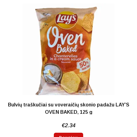
NETURIME
Bulvių traškučiai su voveraičių skonio padažu LAY’S
OVEN BAKED, 125 g
€
2.34