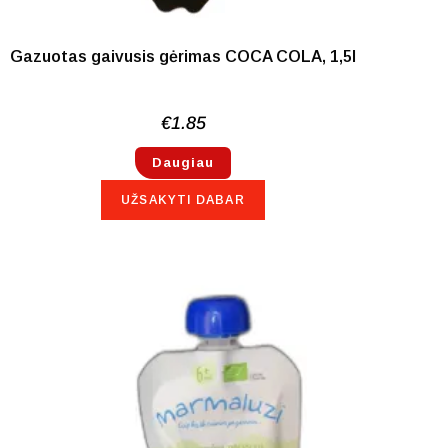
Gazuotas gaivusis gėrimas COCA COLA, 1,5l
€
1.85
Daugiau
UŽSAKYTI DABAR
NETURIME