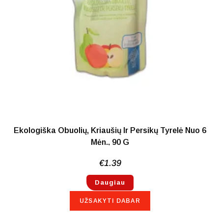
Ekologiška Obuolių, Kriaušių Ir Persikų Tyrelė Nuo 6
Mėn., 90 G
€
1.39
Daugiau
UŽSAKYTI DABAR