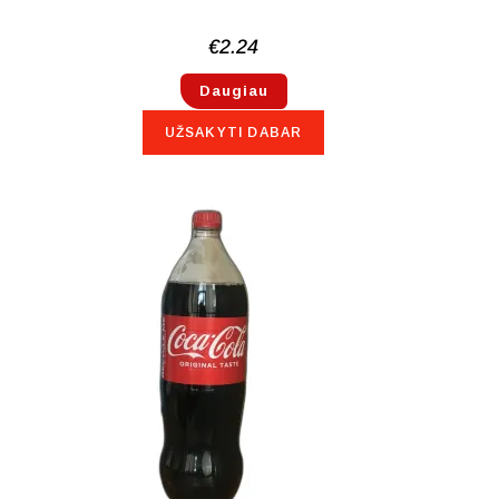
€
2.24
Daugiau
UŽSAKYTI DABAR
NETURIME