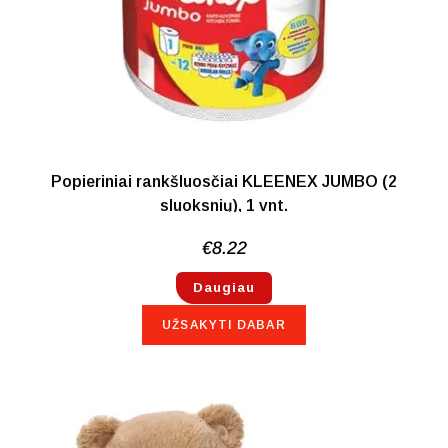
Popieriniai rankšluosčiai KLEENEX JUMBO (2
sluoksnių), 1 vnt.
€
8.22
Daugiau
UŽSAKYTI DABAR