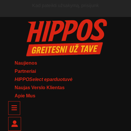
Skip
Kad pateikti užsakymą, prisijunk
to
content
Naujienos
Partneriai
HIPPOSelect eparduotuvė
Naujas Verslo Klientas
Apie Mus