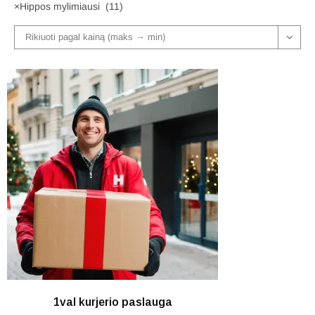
×
Hippos mylimiausi (11)
Rikiuoti pagal kainą (maks → min)
1val kurjerio paslauga