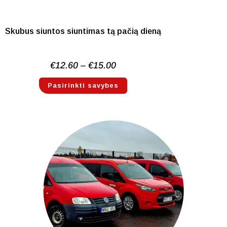
Skubus siuntos siuntimas tą pačią dieną
Price
€
12.60
–
€
15.00
range:
€12.60
through
Pasirinkti savybes
€15.00
This
product
has
multiple
variants.
The
options
may
be
chosen
on
the
product
page