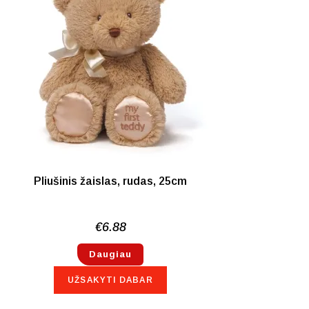
NETURIME
Pliušinis žaislas, rudas, 25cm
€
6.88
Daugiau
UŽSAKYTI DABAR