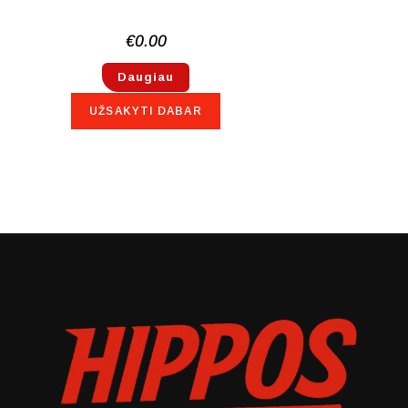
€
0.00
Daugiau
UŽSAKYTI DABAR
NETURIME