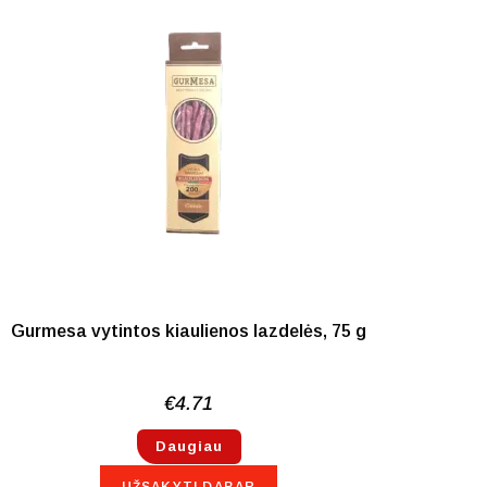
NETURIME
Gurmesa vytintos kiaulienos lazdelės, 75 g
€
4.71
Daugiau
UŽSAKYTI DABAR