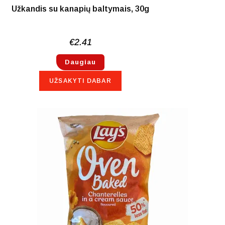
Užkandis su kanapių baltymais, 30g
€
2.41
Daugiau
UŽSAKYTI DABAR
NETURIME