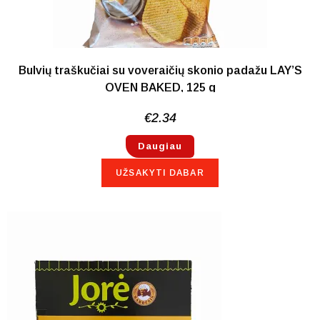
Bulvių traškučiai su voveraičių skonio padažu LAY’S
OVEN BAKED, 125 g
€
2.34
Daugiau
UŽSAKYTI DABAR