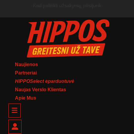
Skip
Kad pateikti užsakymą, prisijunk
to
content
Naujienos
Partneriai
HIPPOSelect eparduotuvė
Naujas Verslo Klientas
Apie Mus