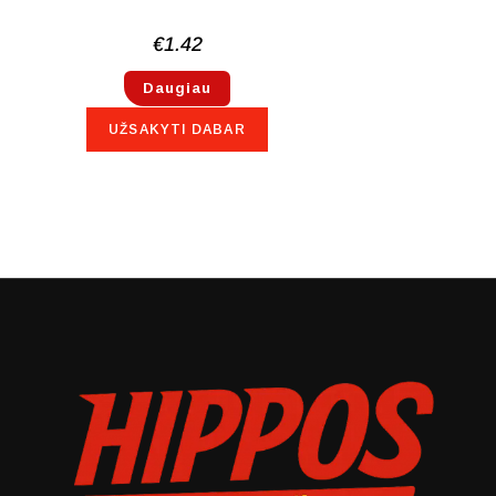
€
1.42
Daugiau
UŽSAKYTI DABAR
NETURIME