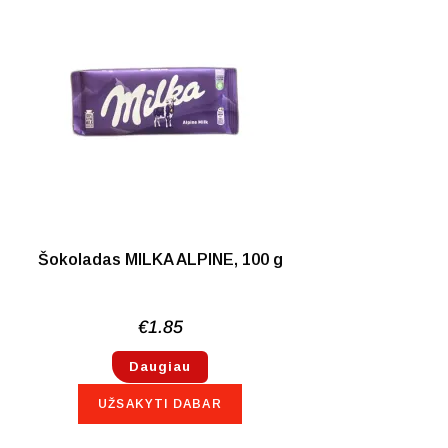
NETURIME
Šokoladas MILKA ALPINE, 100 g
€
1.85
Daugiau
UŽSAKYTI DABAR