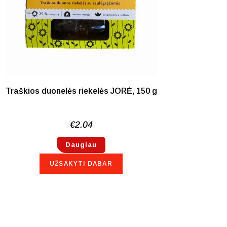
NETURIME
Traškios duonelės riekelės JORĖ, 150 g
€
2.04
Daugiau
UŽSAKYTI DABAR