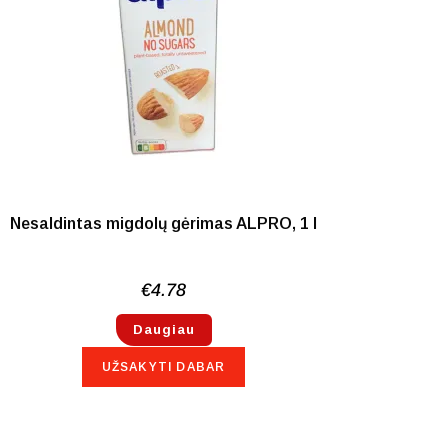
NETURIME
Nesaldintas migdolų gėrimas ALPRO, 1 l
€
4.78
Daugiau
UŽSAKYTI DABAR