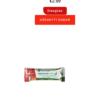
€
2.99
Daugiau
UŽSAKYTI DABAR
NETURIME