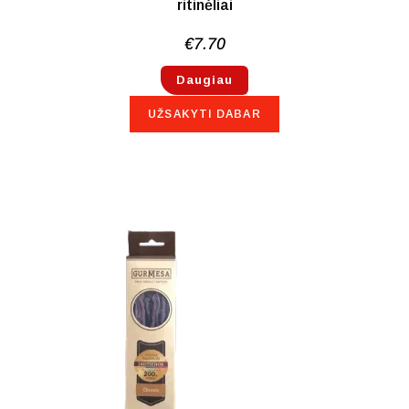
ritinėliai
€
7.70
Daugiau
UŽSAKYTI DABAR
NETURIME