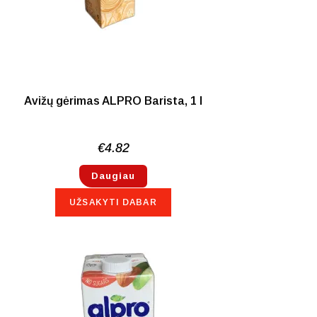
Avižų gėrimas ALPRO Barista, 1 l
€
4.82
Daugiau
UŽSAKYTI DABAR